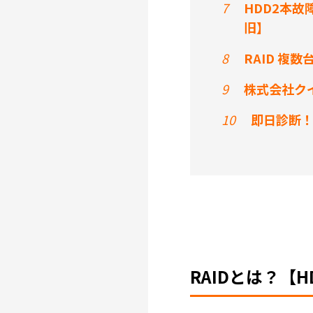
7
HDD2本故
旧】
8
RAID 複
9
株式会社クイ
10
即日診断
RAIDとは？【