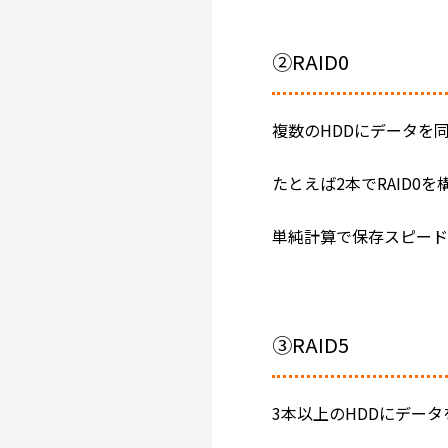
②RAID0
複数のHDDにデータを
たとえば2本でRAID0
単純計算で保存スピード
③RAID5
3本以上のHDDにデータ