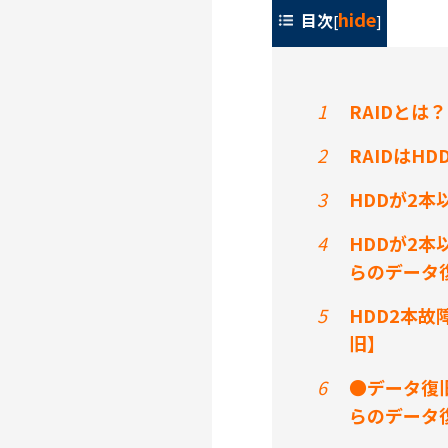
hide
目次
[
]
1
RAIDとは
2
RAIDはH
3
HDDが2本
4
HDDが2本
らのデータ
5
HDD2本故
旧】
6
●データ復
らのデータ