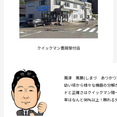
クイックマン豊岡受付店
嶌津 篤勝(しまづ あつかつ
幼い頃から様々な機器の分解
ドと正確さはクイックマン随
率はなんと98%以上！頼れる