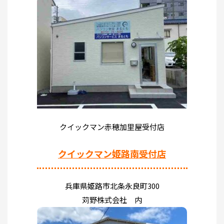
クイックマン赤穂加里屋受付店
クイックマン姫路南受付店
兵庫県姫路市北条永良町300
苅野株式会社 内