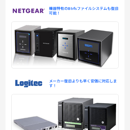
機器特有のBtrfsファイルシステムも
復旧
可能！
メーカー復旧よりも早く安価に
対応しま
す！