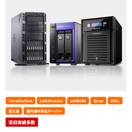
TeraStation
LinkStation
LANDISK
Qnap
DELL
富士通
国内海外各社サーバー
復旧実績多数