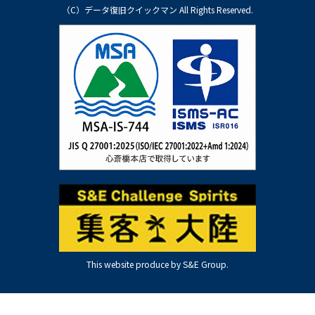
（C）データ復旧クイックマン All Rights Reserved.
This website produce by S&E Group.