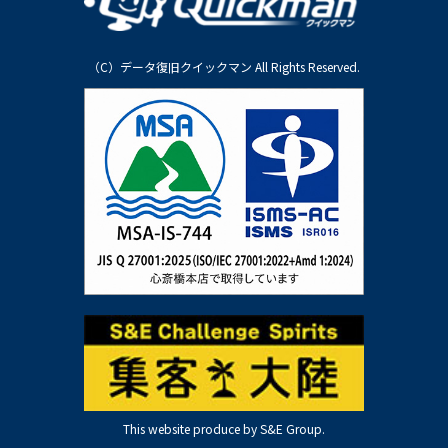
（C）データ復旧クイックマン All Rights Reserved.
This website produce by S&E Group.