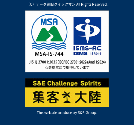
（C）データ復旧クイックマン All Rights Reserved.
This website produce by S&E Group.