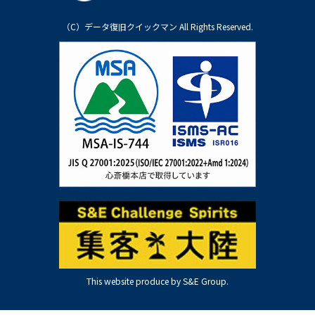
（C）データ復旧クイックマン All Rights Reserved.
This website produce by S&E Group.