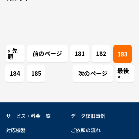
« 先
前のページ
181
182
183
頭
最後
184
185
次のページ
»
サービス・料金一覧
データ復旧事例
対応機器
ご依頼の流れ