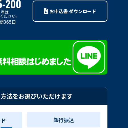
5-200
お申込書 ダウンロード
い際は
利用ください。
間365日
い方法をお選びいただけます
銀行振込
ード