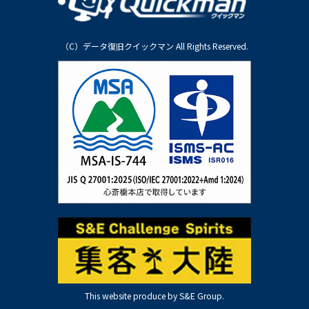
（C）データ復旧クイックマン All Rights Reserved.
This website produce by S&E Group.