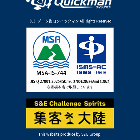
（C）データ復旧クイックマン All Rights Reserved.
This website produce by S&E Group.