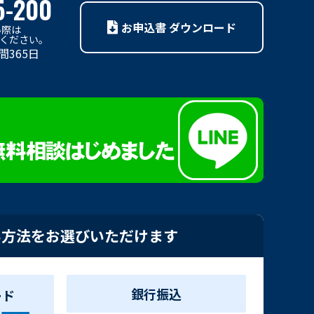
5-200
お申込書 ダウンロード
い際は
利用ください。
間365日
い方法をお選びいただけます
銀行振込
ード