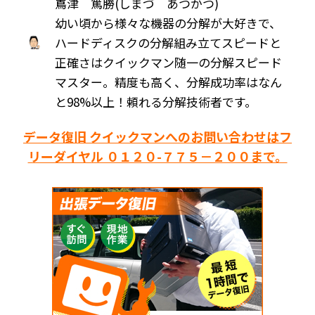
嶌津 篤勝(しまづ あつかつ)
幼い頃から様々な機器の分解が大好きで、
ハードディスクの分解組み立てスピードと
正確さはクイックマン随一の分解スピード
マスター。精度も高く、分解成功率はなん
と98%以上！頼れる分解技術者です。
データ復旧 クイックマンへのお問い合わせはフ
リーダイヤル ０１２０-７７５－２００まで。