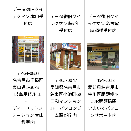
データ復旧クイ
ックマン 本山受
データ復旧クイ
データ復旧クイ
付店
ックマン 藤が丘
ックマン 名古屋
受付店
尾頭橋受付店
〒464-0807
名古屋市千種区
〒465-0047
〒454-0012
東山通1-30-8
愛知県名古屋市
愛知県名古屋市
岐阜屋ビル １
名東区小池町60
中川区尾頭橋4-
F
三和マンション
2 JR尾頭橋駅
ディードットス
1F パソコンジ
いまいくパソコ
テーション 本山
ム藤が丘内
ンサポート内
教室内