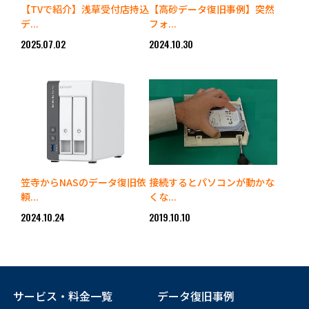
【TVで紹介】浅草受付店持込
【高砂データ復旧事例】突然
デ...
フォ...
2025.07.02
2024.10.30
笠寺からNASのデータ復旧依
接続するとパソコンが動かな
頼...
くな...
2024.10.24
2019.10.10
サービス・料金一覧
データ復旧事例