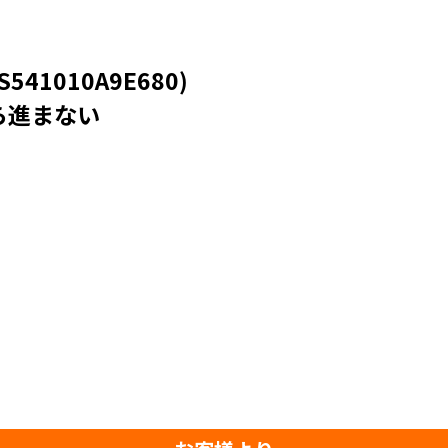
541010A9E680)
ら進まない