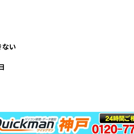
きない
日