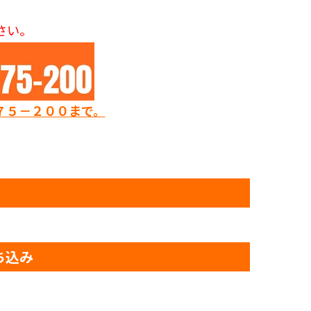
さい。
７５－２００まで。
ち込み