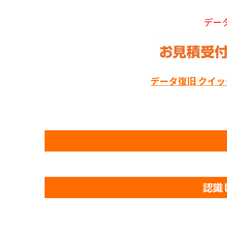
デー
データ復旧 クイ
認識