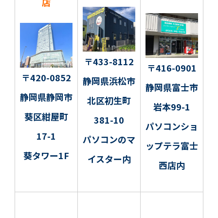
店
〒433-8112
〒416-0901
〒420-0852
静岡県浜松市
静岡県富士市
静岡県静岡市
北区初生町
岩本99-1
葵区紺屋町
381-10
パソコンショ
17-1
パソコンのマ
ップテラ富士
葵タワー1F
イスター内
西店内