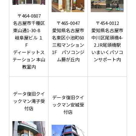
〒464-0807
名古屋市千種区
〒465-0047
〒454-0012
東山通1-30-8
愛知県名古屋市
愛知県名古屋市
岐阜屋ビル １
名東区小池町60
中川区尾頭橋4-
F
三和マンション
2 JR尾頭橋駅
ディードットス
1F パソコンジ
いまいくパソコ
テーション 本山
ム藤が丘内
ンサポート内
教室内
データ復旧クイ
データ復旧クイ
ックマン滝子受
ックマン安城受
付店
付店