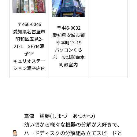
〒466-0046
〒446-0032
愛知県名古屋市
愛知県安城市御
昭和区広見2-
幸本町13-19
21-1 SEYM滝
パソコンくら
子1F
ぶ 安城御幸本
キュリオステー
町教室内
ション滝子店内
嶌津 篤勝(しまづ あつかつ)
幼い頃から様々な機器の分解が大好きで、
ハードディスクの分解組み立てスピードと