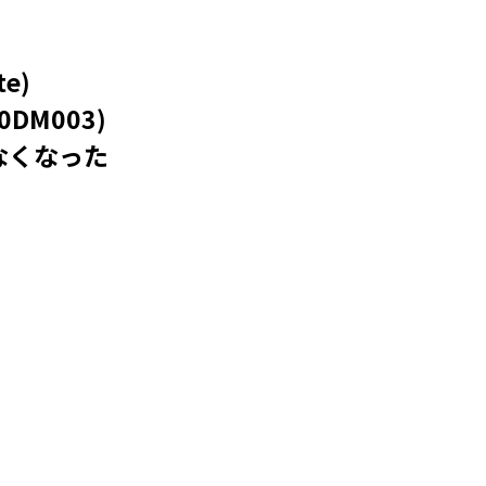
e)
0DM003)
なくなった