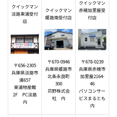
クイックマン
クイックマン
クイックマン
赤穂加里屋受
淡路東浦受付
姫路南受付店
付店
店
〒670-0946
〒678-0239
〒656-2305
兵庫県姫路市
兵庫県赤穂市
兵庫県淡路市
北条永良町
加里屋2164-
浦657
300
46
東浦物産館
苅野株式会
パソコンサー
2F PC淡路
社 内
ビスまるとも
内
内