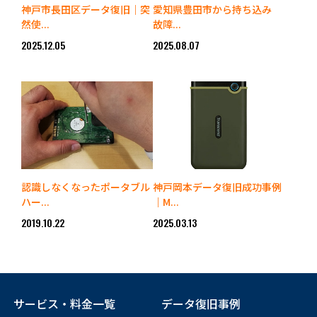
神戸市長田区データ復旧｜突
愛知県豊田市から持ち込み
然使...
故障...
2025.12.05
2025.08.07
認識しなくなったポータブル
神戸岡本データ復旧成功事例
ハー...
｜M...
2019.10.22
2025.03.13
サービス・料金一覧
データ復旧事例