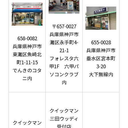
〒657-0027
兵庫県神戸市
658-0082
灘区永手町4-
655-0028
兵庫県神戸市
21-1
兵庫県神戸市
東灘区魚崎北
フォレスタ六
垂水区宮本町
町1-11-15
甲1F 六甲パ
3-20
でんきのコタ
ソコンクラブ
大下無線内
ニ内
内
クイックマン
三田ウッディ
クイックマン
受付店