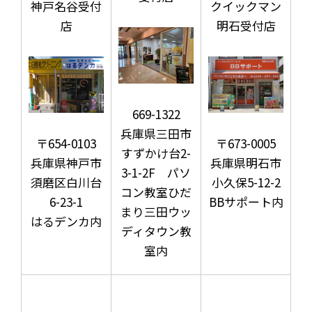
神戸名谷受付
クイックマン
店
明石受付店
669-1322
兵庫県三田市
〒654-0103
〒673-0005
すずかけ台2-
兵庫県神戸市
兵庫県明石市
3-1-2F パソ
須磨区白川台
小久保5-12-2
コン教室ひだ
6-23-1
BBサポート内
まり三田ウッ
はるデンカ内
ディタウン教
室内