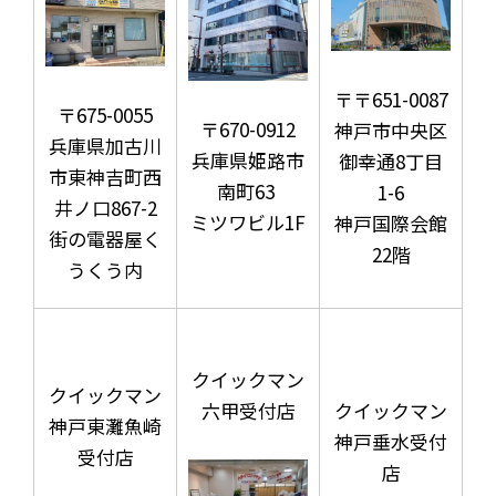
〒〒651-0087
〒675-0055
〒670-0912
神戸市中央区
兵庫県加古川
兵庫県姫路市
御幸通8丁目
市東神吉町西
南町63
1-6
井ノ口867-2
ミツワビル1F
神戸国際会館
街の電器屋く
22階
うくう内
クイックマン
クイックマン
六甲受付店
クイックマン
神戸東灘魚崎
神戸垂水受付
受付店
店