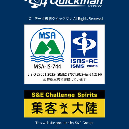
（C）データ復旧クイックマン All Rights Reserved.
This website produce by S&E Group.