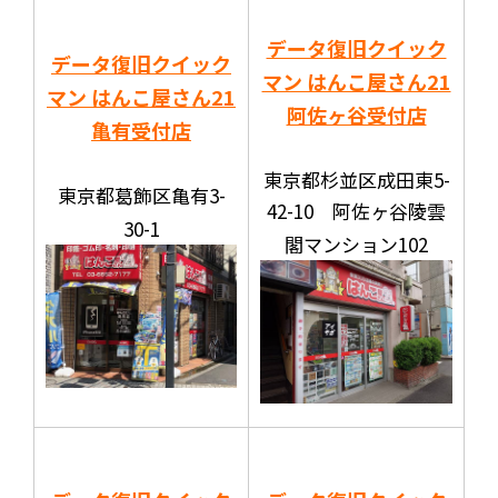
データ復旧クイック
データ復旧クイック
マン はんこ屋さん21
マン はんこ屋さん21
阿佐ヶ谷受付店
亀有受付店
東京都杉並区成田東5-
東京都葛飾区亀有3-
42-10 阿佐ヶ谷陵雲
30-1
閣マンション102