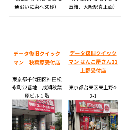
通沿いに東へ30秒）
直結、大阪駅真正面）
データ復旧クイック
データ復旧クイック
マン はんこ屋さん21
マン 秋葉原受付店
上野受付店
東京都千代田区神田松
永町22番地 成瀬秋葉
東京都台東区東上野4-
原ビル１階
2-1