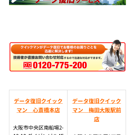
データ復旧クイック
データ復旧クイック
マン 心斎橋本店
マン 梅田大阪駅前
店
大阪市中央区南船場2-