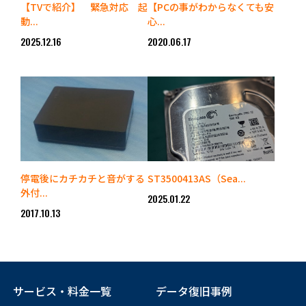
【TVで紹介】 緊急対応 起
【PCの事がわからなくても安
動...
心...
2025.12.16
2020.06.17
停電後にカチカチと音がする
ST3500413AS（Sea...
外付...
2025.01.22
2017.10.13
サービス・料金一覧
データ復旧事例