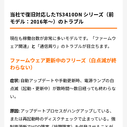
当社で復旧対応したTS3410DN シリーズ（前
モデル：2016年～）のトラブル
現在も稼働台数が非常に多いモデルです。「ファームウ
ェア関連」
と
「通信周り」のトラブルが目立ちます。
ファームウェア更新中のフリーズ（白点滅が終
わらない）
症状:
自動アップデートや手動更新時、電源ランプの白
点滅（起動・更新中）が数時間～数日経っても終わらな
い。
原因:
アップデートプロセスがハングアップしている、
または再起動時のディスクチェックで止まっている。強
制電源断でHDD障害（論理障害）を併発させることが