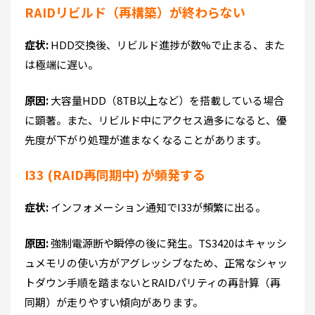
RAIDリビルド（再構築）が終わらない
症状:
HDD交換後、リビルド進捗が数%で止まる、また
は極端に遅い。
原因:
大容量HDD（8TB以上など）を搭載している場合
に顕著。また、リビルド中にアクセス過多になると、優
先度が下がり処理が進まなくなることがあります。
I33 (RAID再同期中) が頻発する
症状:
インフォメーション通知でI33が頻繁に出る。
原因:
強制電源断や瞬停の後に発生。TS3420はキャッシ
ュメモリの使い方がアグレッシブなため、正常なシャッ
トダウン手順を踏まないとRAIDパリティの再計算（再
同期）が走りやすい傾向があります。