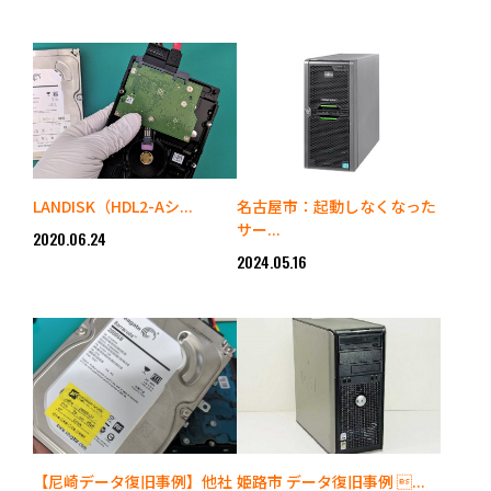
LANDISK（HDL2-Aシ...
名古屋市：起動しなくなった
サー...
2020.06.24
2024.05.16
【尼崎データ復旧事例】他社
姫路市 データ復旧事例 ...