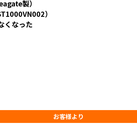
agate製）
000VN002）
なくなった
お客様より