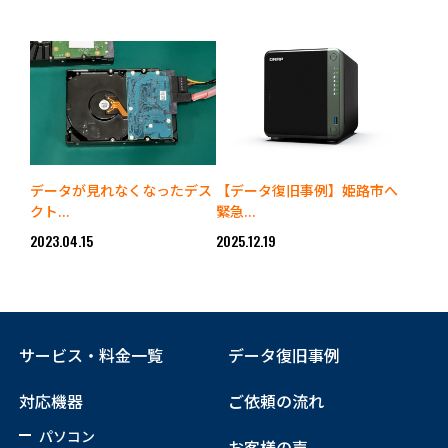
データが見れなくなったデス
【データ復旧事例】姫路市へ
クト...
緊急...
2023.04.15
2025.12.19
サービス・料金一覧
データ復旧事例
対応機器
ご依頼の流れ
パソコン
お客様の声