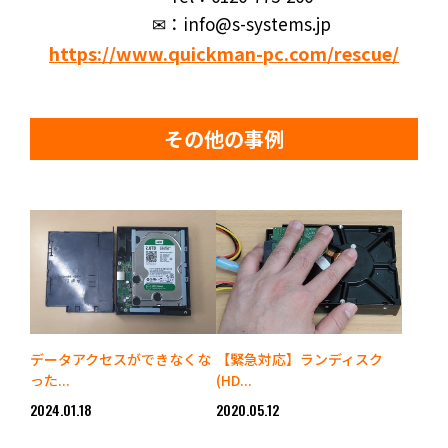
✉：info@s-systems.jp
https://www.quickman-pc.com/rescue/
その他の事例
データアクセスができなくな
【緊急対応】ランディスク
った...
(HD...
2024.01.18
2020.05.12