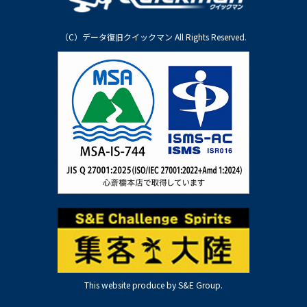
（C）データ復旧クイックマン All Rights Reserved.
This website produce by S&E Group.