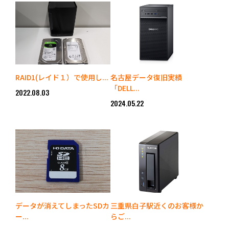
RAID1(レイド１）で使用し...
名古屋データ復旧実績
「DELL...
2022.08.03
2024.05.22
データが消えてしまったSDカ
三重県白子駅近くのお客様か
ー...
らご...