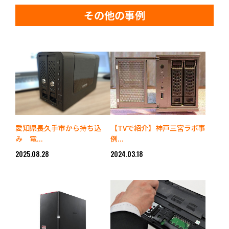
その他の事例
愛知県長久手市から持ち込
【TVで紹介】神戸三宮ラボ事
み 電...
例...
2025.08.28
2024.03.18