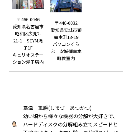
〒466-0046
〒446-0032
愛知県名古屋市
愛知県安城市御
昭和区広見2-
幸本町13-19
21-1 SEYM滝
パソコンくら
子1F
ぶ 安城御幸本
キュリオステー
町教室内
ション滝子店内
嶌津 篤勝(しまづ あつかつ)
幼い頃から様々な機器の分解が大好きで、
ハードディスクの分解組み立てスピードと