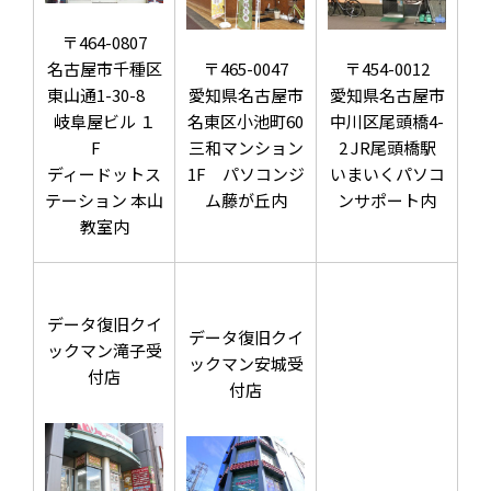
〒464-0807
名古屋市千種区
〒465-0047
〒454-0012
東山通1-30-8
愛知県名古屋市
愛知県名古屋市
岐阜屋ビル １
名東区小池町60
中川区尾頭橋4-
F
三和マンション
2 JR尾頭橋駅
ディードットス
1F パソコンジ
いまいくパソコ
テーション 本山
ム藤が丘内
ンサポート内
教室内
データ復旧クイ
データ復旧クイ
ックマン滝子受
ックマン安城受
付店
付店