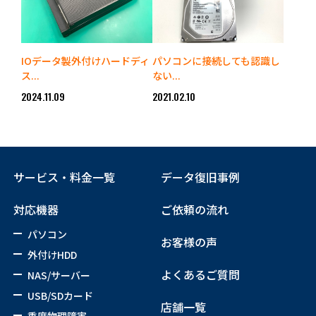
IOデータ製外付けハードディ
パソコンに接続しても認識し
ス...
ない...
2024.11.09
2021.02.10
サービス・料金一覧
データ復旧事例
対応機器
ご依頼の流れ
パソコン
お客様の声
外付けHDD
よくあるご質問
NAS/サーバー
USB/SDカード
店舗一覧
重度物理障害