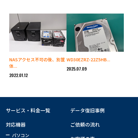
NASアクセス不可の後、別筐
WD30EZRZ-22Z5HB...
体...
2025.07.09
2022.01.12
サービス・料金一覧
データ復旧事例
対応機器
ご依頼の流れ
パソコン