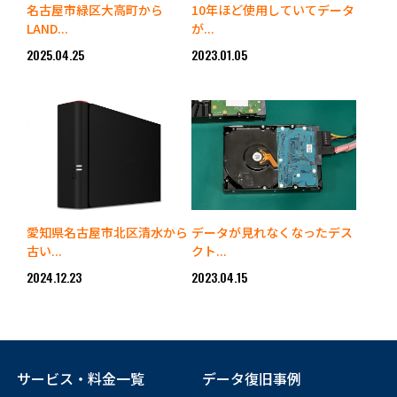
名古屋市緑区大高町から
10年ほど使用していてデータ
LAND...
が...
2025.04.25
2023.01.05
愛知県名古屋市北区清水から
データが見れなくなったデス
古い...
クト...
2024.12.23
2023.04.15
サービス・料金一覧
データ復旧事例