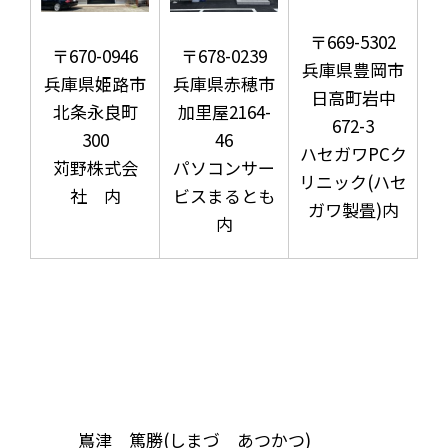
〒669-5302
〒670-0946
〒678-0239
兵庫県豊岡市
兵庫県姫路市
兵庫県赤穂市
日高町岩中
北条永良町
加里屋2164-
672-3
300
46
ハセガワPCク
苅野株式会
パソコンサー
リニック(ハセ
社 内
ビスまるとも
ガワ製畳)内
内
嶌津 篤勝(しまづ あつかつ)