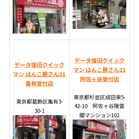
データ復旧クイック
データ復旧クイック
マン はんこ屋さん21
マン はんこ屋さん21
阿佐ヶ谷受付店
亀有受付店
東京都杉並区成田東5-
東京都葛飾区亀有3-
42-10 阿佐ヶ谷陵雲
30-1
閣マンション102