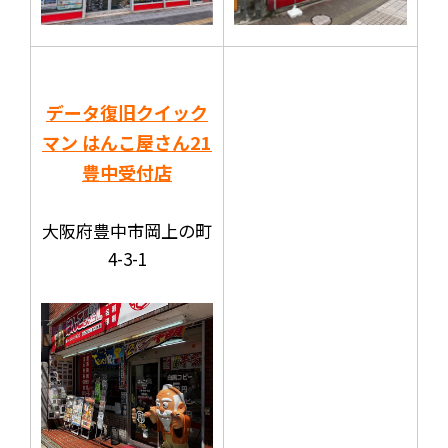
データ復旧クイック
マン はんこ屋さん21
豊中受付店
大阪府豊中市岡上の町
4-3-1