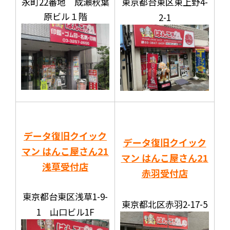
永町22番地 成瀬秋葉
東京都台東区東上野4-
原ビル１階
2-1
データ復旧クイック
データ復旧クイック
マン はんこ屋さん21
マン はんこ屋さん21
浅草受付店
赤羽受付店
東京都台東区浅草1-9-
東京都北区赤羽2-17-5
1 山口ビル1F