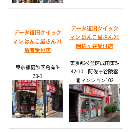
データ復旧クイック
データ復旧クイック
マン はんこ屋さん21
マン はんこ屋さん21
阿佐ヶ谷受付店
亀有受付店
東京都杉並区成田東5-
東京都葛飾区亀有3-
42-10 阿佐ヶ谷陵雲
30-1
閣マンション102