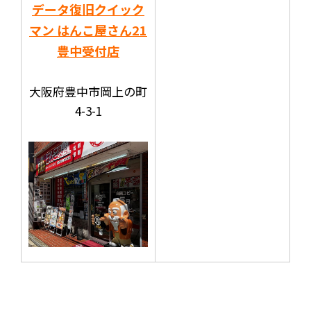
データ復旧クイック
マン はんこ屋さん21
豊中受付店
大阪府豊中市岡上の町
4-3-1