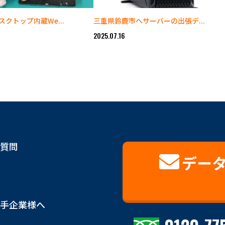
クトップ内蔵We...
三重県鈴鹿市へサーバーの出張デ...
2025.07.16
質問
デー
手企業様へ