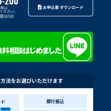
5-200
お申込書 ダウンロード
い際は
利用ください。
間365日
い方法をお選びいただけます
銀行振込
ード