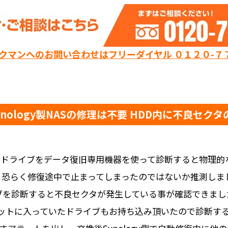
ックマンへのお問い合わせはフリーダイヤル ０１２０-７
ynology製NASの修理は不要 HDD内に不良セク
16jの2番ドライブをデータ復旧専用機器を使って診断すると物
。恐らく修復途中で止まってしまったのではないか推測しま
ブを診断すると不良セクタが発生している事が確認できまし
2番スロットに入っていたドライブもお持ち込み頂いたので診断