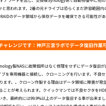
すアラートを出し、交換後Synology側で自動修復中に
たかと思われます。2番の元ドライブは恐らくまだ許容範囲内
、RAIDのデータ領域から保存データを確保できる可能性が
チャレンジです：神戸三宮ラボでデータ復旧作業
nology製NASに故障個所はなく修理をせずにデータ復
イブを専用機器と接続し、クローニングを行います。不良セ
ります。。クローン作製する理由はデータ領域に障害が発
ることが考えられます。クイックマンでは不良セクタをHD
き、最終的には99.9%以上のデータ復旧する事が出来まし