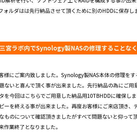
ID解析を行い、ソフトウェア上でRAIDを構成する事が出
フォルダはは先行納品させて頂くために別のHDDに保存し
宮ラボ内でSynology製NASの修理すること
様にご案内致しました。Synology製NAS本体の修理
題ないと喜んで頂く事が出来ました。先行納品の為にご用意
を今回はこちらでご用意した納品用10TBHDDに確保し
ピーを終える事が出来ました。再度お客様にご来店頂き、
なものについて確認頂きましたがすべて問題ないと仰って
来作業終了となりました。