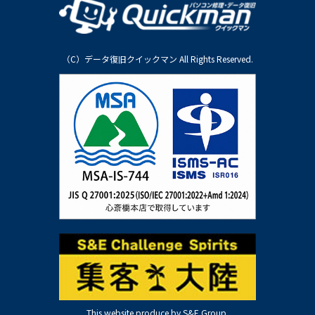
（C）データ復旧クイックマン All Rights Reserved.
This website produce by S&E Group.