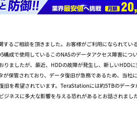
するご相談を頂きました。お客様がご利用になられているNASは
RAID5構成で使用しているこのNASのデータアクセス障害に
稼働しておりましたが、最近、HDDの故障が発生し、新しいHD
タが保管されており、データ復旧が急務であるため、当社に
を希望されています。TeraStationには約5TBのデ
ビジネスに多大な影響を与える恐れがあるとお話されまし