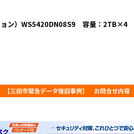
ション）WS5420DN08S9 容量：2TB×4
【三田市緊急データ復旧事例】 お問合せ内容