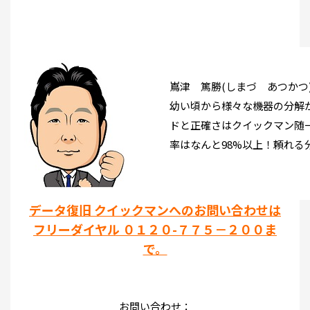
嶌津 篤勝(しまづ あつかつ
幼い頃から様々な機器の分解
ドと正確さはクイックマン随
率はなんと98%以上！頼れる
データ復旧 クイックマンへのお問い合わせは
フリーダイヤル ０１２０-７７５－２００ま
で。
お問い合わせ：