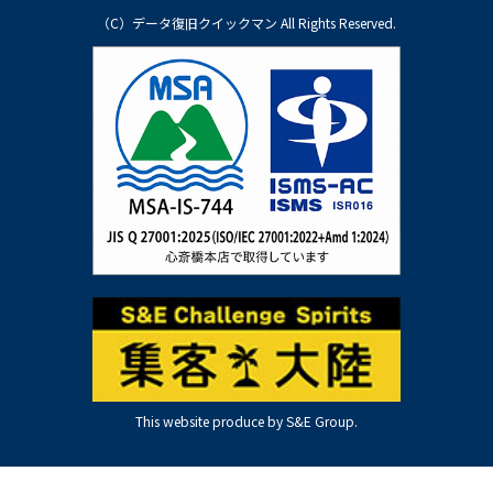
（C）データ復旧クイックマン All Rights Reserved.
This website produce by S&E Group.