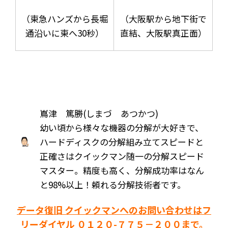
（東急ハンズから長堀
（大阪駅から地下街で
通沿いに東へ30秒）
直結、大阪駅真正面）
嶌津 篤勝(しまづ あつかつ)
幼い頃から様々な機器の分解が大好きで、
ハードディスクの分解組み立てスピードと
正確さはクイックマン随一の分解スピード
マスター。精度も高く、分解成功率はなん
と98%以上！頼れる分解技術者です。
データ復旧 クイックマンへのお問い合わせはフ
リーダイヤル ０１２０-７７５－２００まで。