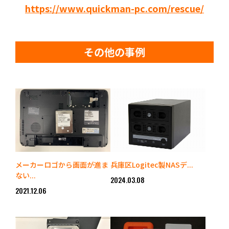
https://www.quickman-pc.com/rescue/
その他の事例
メーカーロゴから画面が進ま
兵庫区Logitec製NASデ...
ない...
2024.03.08
2021.12.06