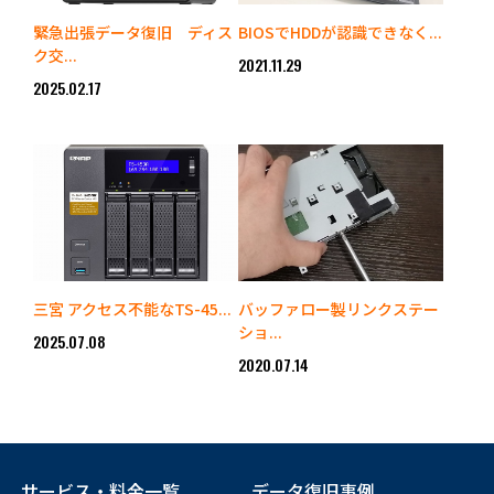
緊急出張データ復旧 ディス
BIOSでHDDが認識できなく...
ク交...
2021.11.29
2025.02.17
三宮 アクセス不能なTS-45...
バッファロー製リンクステー
ショ...
2025.07.08
2020.07.14
サービス・料金一覧
データ復旧事例