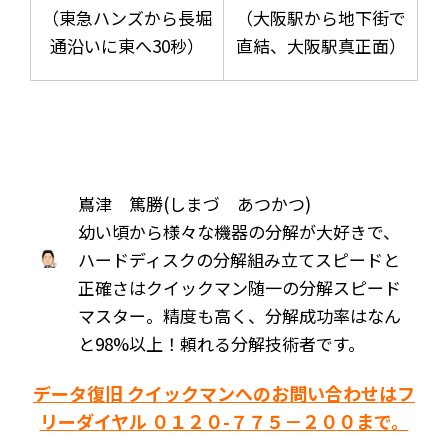
（東急ハンズから長堀
（大阪駅から地下街で
通沿いに東へ30秒）
直結、大阪駅真正面）
嶌津 篤勝(しまづ あつかつ)
幼い頃から様々な機器の分解が大好きで、
ハードディスクの分解組み立てスピードと
正確さはクイックマン随一の分解スピード
マスター。精度も高く、分解成功率はなん
と98%以上！頼れる分解技術者です。
データ復旧 クイックマンへのお問い合わせはフ
リーダイヤル ０１２０-７７５－２００まで。