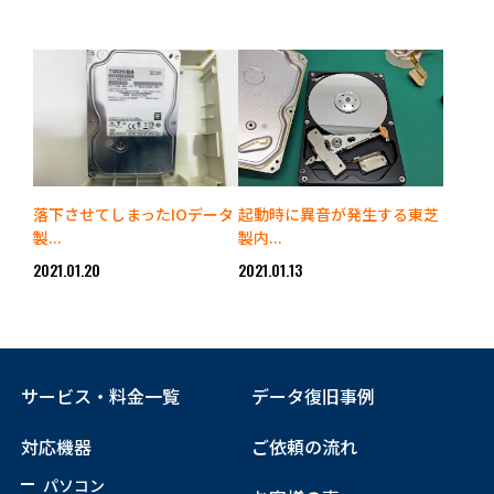
落下させてしまったIOデータ
起動時に異音が発生する東芝
製...
製内...
2021.01.20
2021.01.13
サービス・料金一覧
データ復旧事例
対応機器
ご依頼の流れ
パソコン