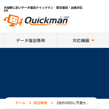
大阪駅に近いデータ復旧クイックマン 即日復旧・出張対応
OK
対応機器
データ復旧事例
ホーム
復旧事例
2台のHDDに不良セ...