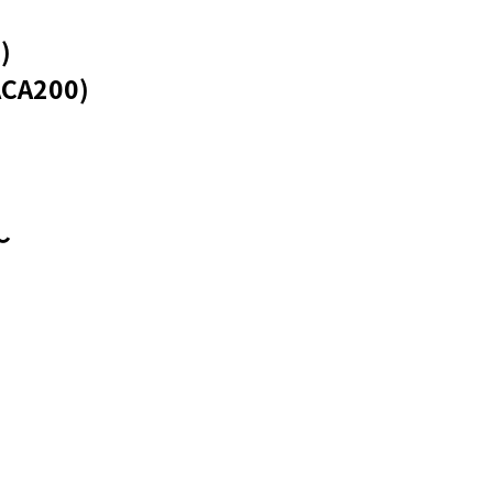
)
CA200)
～