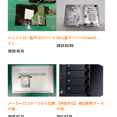
バッファロー製外付けハード
DELL製サーバーPowerE...
ディ...
2022.02.05
2020.10.15
メーカーロゴマークから起動
【特急対応】再起動後データ
が進...
が消...
2025.01.27
2017.03.16