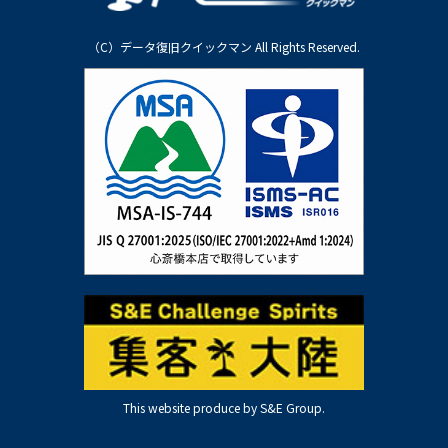
（C）データ復旧クイックマン All Rights Reserved.
This website produce by S&E Group.