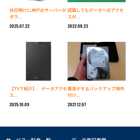
休日明けに神戸のサーバーが
認識してもデータへのアクセ
ダウ...
スが...
2025.07.22
2022.08.23
【TVで紹介】 データアクセ
異音がするバックアップ用外
ス...
付け...
2025.10.09
2021.12.07
サービス・料金一覧
データ復旧事例